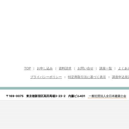
TOP
：
お申し込み
：
資料請求
：
お問い合せ
：
講座一覧
：
よくあ
プライバシーポリシー
：
特定商取引法に基づく表示
：
講座申込規
〒169-0075 東京都新宿区高田馬場3-23-2 内藤ビル401
一般社団法人全日本建築士会